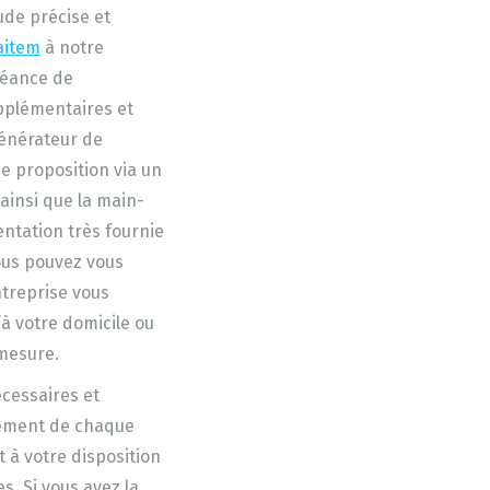
ude précise et
aitem
à notre
séance de
pplémentaires et
générateur de
e proposition via un
ainsi que la main-
ntation très fournie
ous pouvez vous
ntreprise vous
à votre domicile ou
-mesure.
écessaires et
nement de chaque
t à votre disposition
. Si vous avez la