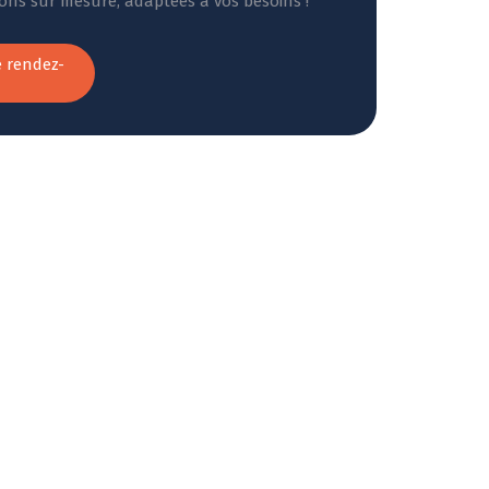
ions sur mesure, adaptées à vos besoins !
 rendez-