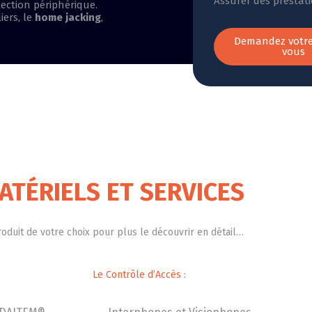
Assurer des prestat
tection périphérique.
iers, le
home jacking
,
Demandez votre
vous
ATÉRIELS ET SERVICES
roduit de votre choix pour plus le découvrir en détail…
Le Contrôle d’Accès :