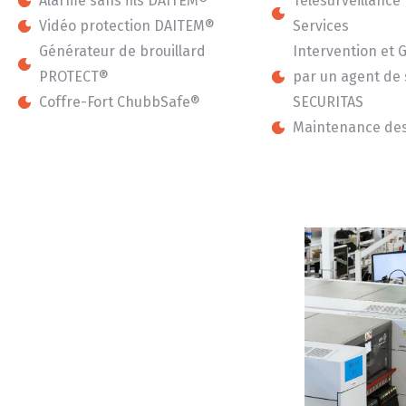
Alarme sans fils DAITEM®
Télésurveillanc
Vidéo protection DAITEM®
Services
Générateur de brouillard
Intervention et
PROTECT®
par un agent de 
Coffre-Fort ChubbSafe®
SECURITAS
Maintenance des