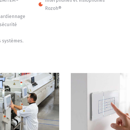
e DAITEM®
Interphones et Visiophones
Rozoh®
 Gardiennage
sécurité
 systèmes.