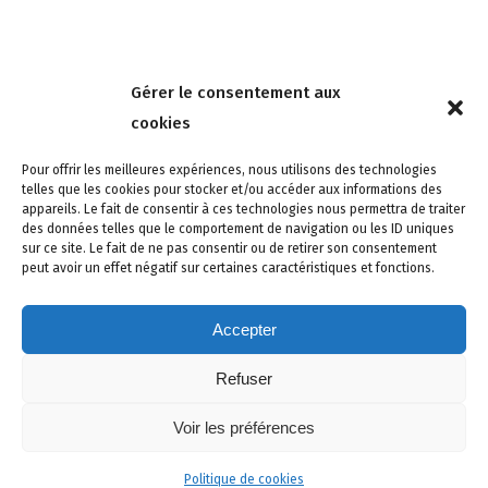
Nous contacter
Gérer le consentement aux
4 rue de la Tour 85150 Les Achards
cookies
Tél :
02 51 31 59 95
Pour offrir les meilleures expériences, nous utilisons des technologies
telles que les cookies pour stocker et/ou accéder aux informations des
appareils. Le fait de consentir à ces technologies nous permettra de traiter
des données telles que le comportement de navigation ou les ID uniques
sur ce site. Le fait de ne pas consentir ou de retirer son consentement
peut avoir un effet négatif sur certaines caractéristiques et fonctions.
Accepter
Refuser
Site créé avec soin par adcomvendee.fr -
Mentions légales -
Voir les préférences
Politique de confidentialité -
Politique de cookies
© Copyright 2024 Atlantic Confort Sécurité