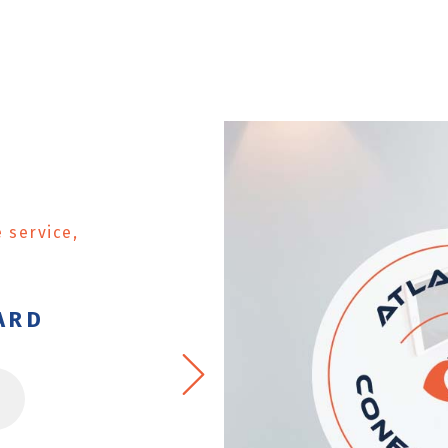
 service,
S
ARD