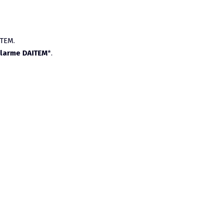
ITEM.
alarme DAITEM
*.