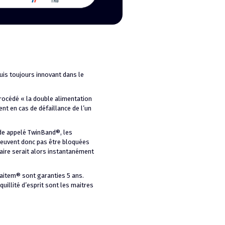
uis toujours innovant dans le
procédé « la double alimentation
nt en cas de défaillance de l’un
de appelé TwinBand®, les
peuvent donc pas être bloquées
aire serait alors instantanément
aitem® sont garanties 5 ans.
quillité d’esprit sont les maitres