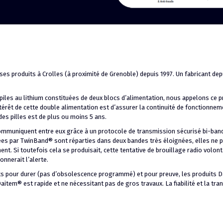
s produits à Crolles (à proximité de Grenoble) depuis 1997. Un fabricant dep
 piles au lithium constituées de deux blocs d’alimentation, nous appelons ce 
érêt de cette double alimentation est d’assurer la continuité de fonctionneme
es pilles est de plus ou moins 5 ans.
ommuniquent entre eux grâce à un protocole de transmission sécurisé bi-ban
sées par TwinBand® sont réparties dans deux bandes très éloignées, elles ne 
. Si toutefois cela se produisait, cette tentative de brouillage radio volont
onnerait l’alerte.
ts pour durer (pas d’obsolescence programmé) et pour preuve, les produits D
aitem® est rapide et ne nécessitant pas de gros travaux. La fiabilité et la tran