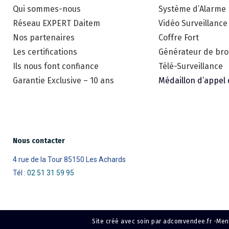
Qui sommes-nous
Système d’Alarme
Réseau EXPERT Daitem
Vidéo Surveillance
Nos partenaires
Coffre Fort
Les certifications
Générateur de brou
Ils nous font confiance
Télé-Surveillance
Garantie Exclusive – 10 ans
Médaillon d’appel
Nous contacter
4 rue de la Tour 85150 Les Achards
Tél :
02 51 31 59 95
Site créé avec soin par adcomvendee.fr -
Ment