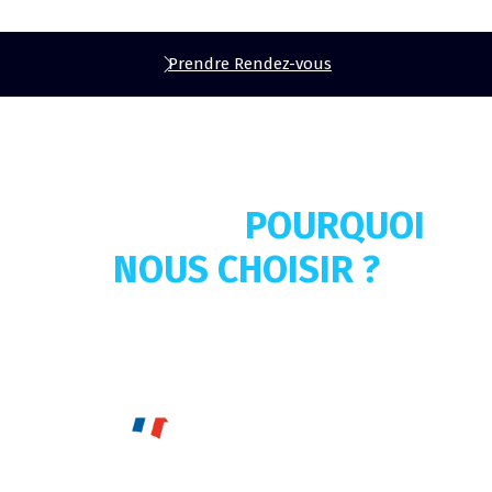
Prendre Rendez-vous
ATLANTIC CONFORT
SÉCURITÉ,
POURQUOI
NOUS CHOISIR ?
Installez une protection complète pour sécuriser
votre maison ou entreprise.