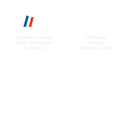
Système d’alarme
1er Réseau
conçu et fabriqué
français
en France.
d’expert certifié.