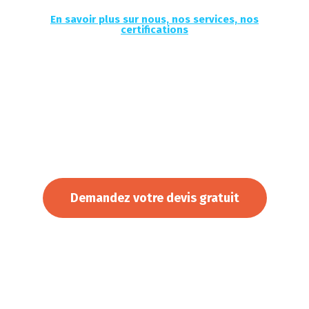
En savoir plus sur nous, nos services, nos
certifications
Sécurisez votre maison avec nos installation
d’alarme sur mesure
Demandez votre devis gratuit