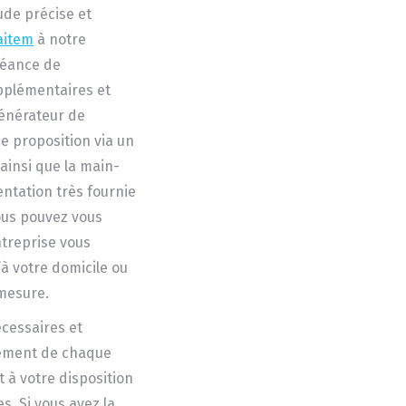
ude précise et
aitem
à notre
séance de
pplémentaires et
générateur de
e proposition via un
ainsi que la main-
ntation très fournie
ous pouvez vous
ntreprise vous
à votre domicile ou
-mesure.
écessaires et
nement de chaque
t à votre disposition
. Si vous avez la