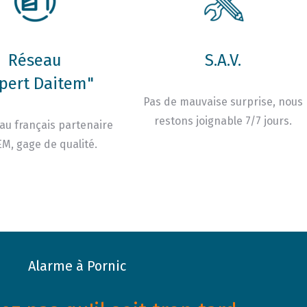
Réseau
S.A.V.
pert Daitem"
Pas de mauvaise surprise, nous
restons joignable 7/7 jours.
au français partenaire
M, gage de qualité.
Alarme à Pornic