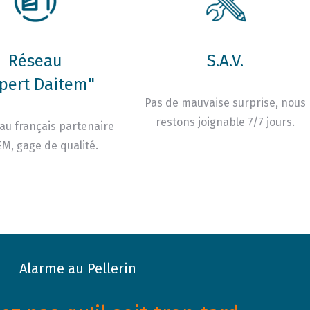
Réseau
S.A.V.
pert Daitem"
Pas de mauvaise surprise, nous
restons joignable 7/7 jours.
au français partenaire
M, gage de qualité.
Alarme au Pellerin