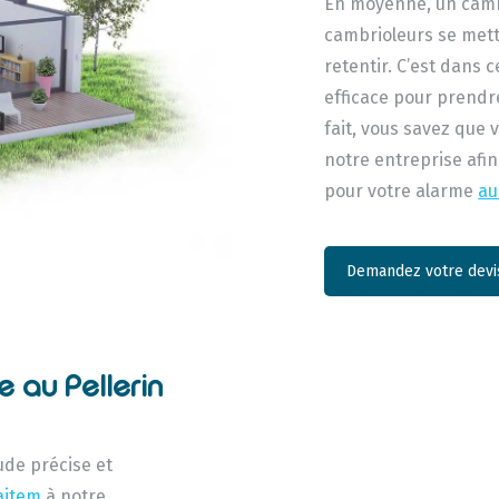
En moyenne, un camb
cambrioleurs se mett
retentir. C’est dans 
efficace pour prendre
fait, vous savez que 
notre entreprise afin
pour votre alarme
au
Demandez votre devis
e au Pellerin
ude précise et
aitem
à notre