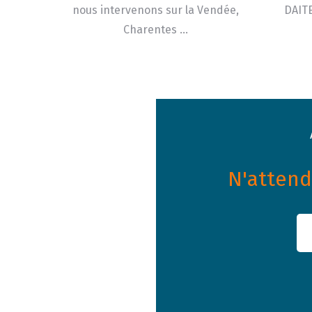
nous intervenons sur la Vendée,
DAITE
Charentes …
N'attende