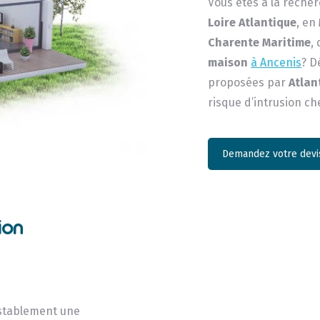
Vous êtes à la reche
Loire Atlantique
, en
Charente Maritime
,
maison
à Ancenis
? D
proposées par
Atlan
risque d’intrusion ch
Demandez votre devis
ion
establement une