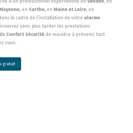
rche d’un professionnel expérimenté en
Vendée
, en
Mayenne
, en
Sarthe,
en
Maine et Loire
, en
 dans le cadre de l’installation de votre
alarme
écouvrez sans plus tarder les prestations
tic Confort Sécurité
de manière à prévenir tout
ez vous.
 gratuit