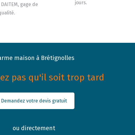
jours.
 DAITEM, gage de
qualité.
arme maison à Brétignolles
z pas qu'il soit trop tard
Demandez votre devis gratuit
ou directement