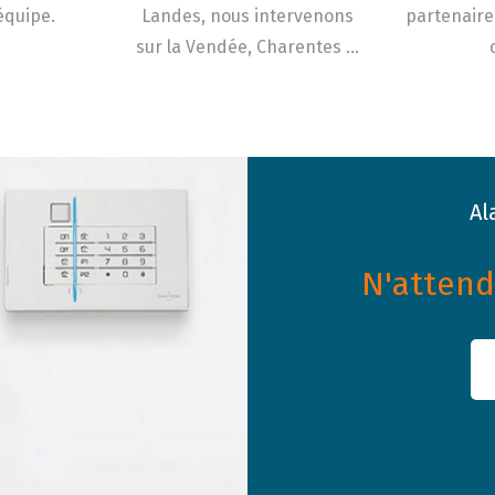
équipe.
Landes, nous intervenons
partenaire
sur la Vendée, Charentes …
Al
N'attende