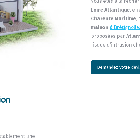
Vous êtes à la reche
Loire Atlantique
, en
Charente Maritime
,
maison
à Brétignolle
proposées par
Atlan
risque d’intrusion ch
Demandez votre devis
ion
establement une