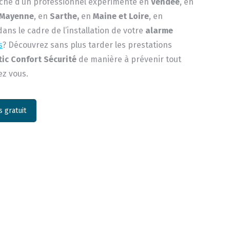
rche d’un professionnel expérimenté en
Vendée
, en
Mayenne
, en
Sarthe,
en
Maine et Loire
, en
 dans le cadre de l’installation de votre
alarme
s
? Découvrez sans plus tarder les prestations
tic Confort Sécurité
de manière à prévenir tout
ez vous.
 gratuit