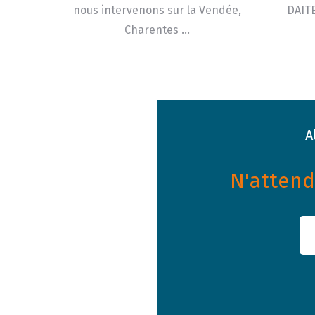
nous intervenons sur la Vendée,
DAITE
Charentes …
A
N'attende