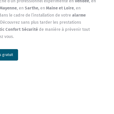
rche d’un professionnel expérimenté en
Vendée
, en
Mayenne
, en
Sarthe,
en
Maine et Loire
, en
 dans le cadre de l’installation de votre
alarme
 Découvrez sans plus tarder les prestations
tic Confort Sécurité
de manière à prévenir tout
ez vous.
 gratuit