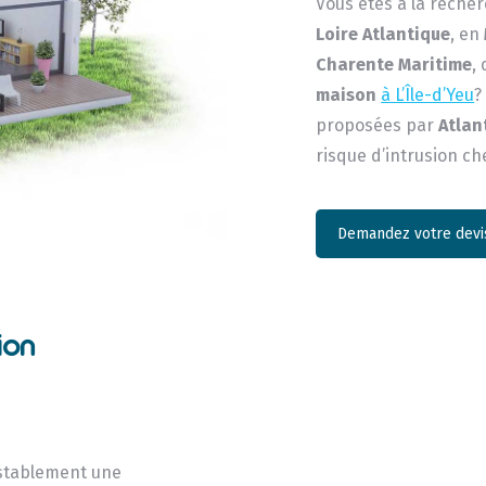
Vous êtes à la reche
Loire Atlantique
, en
Charente Maritime
,
maison
à L’Île-d’Yeu
?
proposées par
Atlan
risque d’intrusion ch
Demandez votre devis
ion
establement une