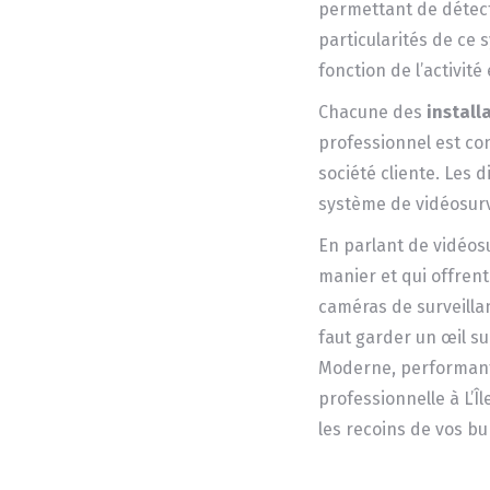
permettant de détect
particularités de ce 
fonction de l’activit
Chacune des
install
professionnel est co
société cliente. Les 
système de vidéosur
En parlant de vidéosur
manier et qui offrent 
caméras de surveillan
faut garder un œil s
Moderne, performante
professionnelle à L’Î
les recoins de vos b