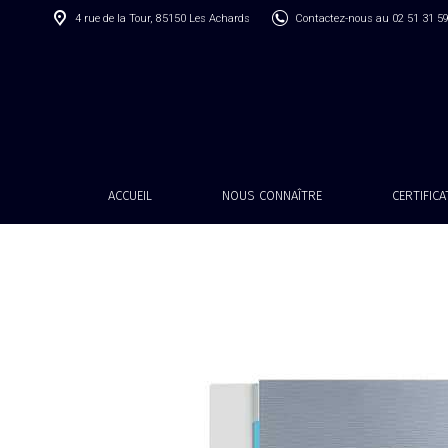
4 rue de la Tour, 85150 Les Achards
Contactez-nous au 02 51 31 5
ACCUEIL
NOUS CONNAÎTRE
CERTIFIC