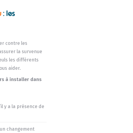
u
: les
er contre les
 assurer la survenue
uls les différents
ous aider.
rs à installer dans
il y a la présence de
r un changement