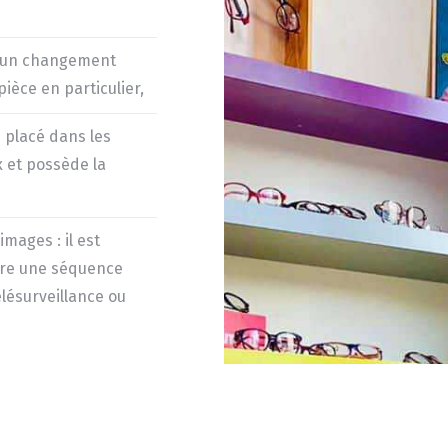
r un changement
èce en particulier,
 placé dans les
 et possède la
mages : il est
pture une séquence
lésurveillance ou