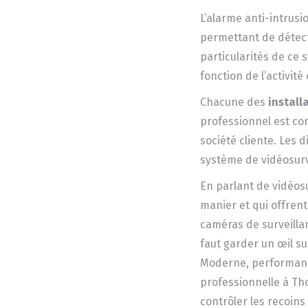
L’alarme anti-intrus
permettant de détect
particularités de ce 
fonction de l’activit
Chacune des
install
professionnel est co
société cliente. Les 
système de vidéosur
En parlant de vidéosur
manier et qui offrent 
caméras de surveillan
faut garder un œil s
Moderne, performante
professionnelle à Tho
contrôler les recoin