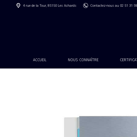
4 rue de la Tour, 85150 Les Achards
Contactez-nous au 02 51 31 5
ACCUEIL
NOUS CONNAÎTRE
CERTIFIC