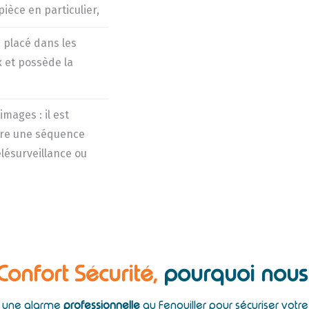
èce en particulier,
 placé dans les
 et possède la
mages : il est
pture une séquence
lésurveillance ou
 Confort Sécurité,
pourquoi nous 
ez une alarme
professionnelle
au Fenouiller pour sécuriser votr