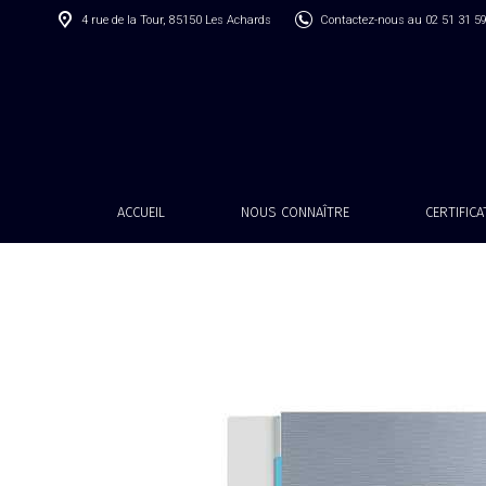
4 rue de la Tour, 85150 Les Achards
Contactez-nous au 02 51 31 5
ACCUEIL
NOUS CONNAÎTRE
CERTIFIC