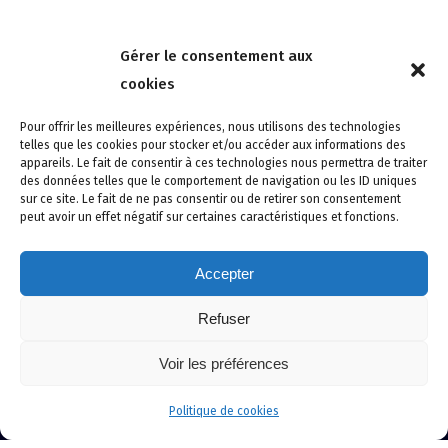
Nous contacter
Gérer le consentement aux
4 rue de la Tour 85150 Les Achards
cookies
Tél :
02 51 31 59 95
Pour offrir les meilleures expériences, nous utilisons des technologies
telles que les cookies pour stocker et/ou accéder aux informations des
appareils. Le fait de consentir à ces technologies nous permettra de traiter
des données telles que le comportement de navigation ou les ID uniques
sur ce site. Le fait de ne pas consentir ou de retirer son consentement
peut avoir un effet négatif sur certaines caractéristiques et fonctions.
Accepter
Refuser
Site créé avec soin par adcomvendee.fr -
Mentions légales -
Voir les préférences
Politique de confidentialité -
Politique de cookies
© Copyright 2024 Atlantic Confort Sécurité