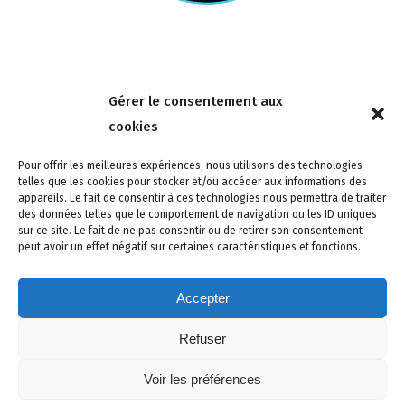
Nous contacter
Gérer le consentement aux
4 rue de la Tour 85150 Les Achards
cookies
Tél :
02 51 31 59 95
Pour offrir les meilleures expériences, nous utilisons des technologies
telles que les cookies pour stocker et/ou accéder aux informations des
appareils. Le fait de consentir à ces technologies nous permettra de traiter
des données telles que le comportement de navigation ou les ID uniques
sur ce site. Le fait de ne pas consentir ou de retirer son consentement
peut avoir un effet négatif sur certaines caractéristiques et fonctions.
Accepter
Refuser
Site créé avec soin par adcomvendee.fr -
Mentions légales -
Voir les préférences
Politique de confidentialité -