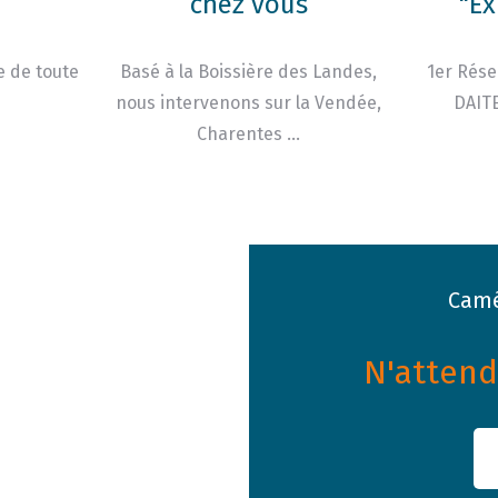
chez vous
"Ex
e de toute
Basé à la Boissière des Landes,
1er Rése
nous intervenons sur la Vendée,
DAITE
Charentes …
Camé
N'attende