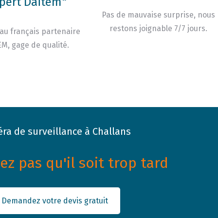
pert Daitem"
Pas de mauvaise surprise, nous
restons joignable 7/7 jours.
au français partenaire
M, gage de qualité.
ra de surveillance à Challans
z pas qu'il soit trop tard
Demandez votre devis gratuit