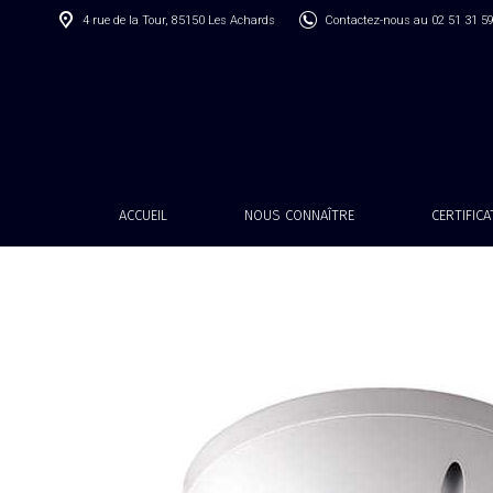
4 rue de la Tour, 85150 Les Achards
Contactez-nous au 02 51 31 5
ACCUEIL
NOUS CONNAÎTRE
CERTIFIC