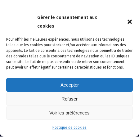
Nous contacter
Gérer le consentement aux
4 rue de la Tour 85150 Les Achards
cookies
Tél :
02 51 31 59 95
Pour offrir les meilleures expériences, nous utilisons des technologies
telles que les cookies pour stocker et/ou accéder aux informations des
appareils. Le fait de consentir à ces technologies nous permettra de traiter
des données telles que le comportement de navigation ou les ID uniques
sur ce site. Le fait de ne pas consentir ou de retirer son consentement
peut avoir un effet négatif sur certaines caractéristiques et fonctions.
Accepter
Refuser
Site créé avec soin par adcomvendee.fr -
Mentions légales -
Voir les préférences
Politique de confidentialité -
Politique de cookies
© Copyright 2024 Atlantic Confort Sécurité