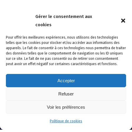
Nous contacter
Gérer le consentement aux
4 rue de la Tour 85150 Les Achards
cookies
Tél :
02 51 31 59 95
Pour offrir les meilleures expériences, nous utilisons des technologies
telles que les cookies pour stocker et/ou accéder aux informations des
appareils. Le fait de consentir à ces technologies nous permettra de traiter
des données telles que le comportement de navigation ou les ID uniques
sur ce site. Le fait de ne pas consentir ou de retirer son consentement
peut avoir un effet négatif sur certaines caractéristiques et fonctions.
Accepter
Refuser
Site créé avec soin par adcomvendee.fr -
Mentions légales -
Voir les préférences
Politique de confidentialité -
Politique de cookies
© Copyright 2024 Atlantic Confort Sécurité