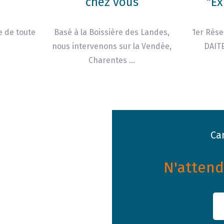
chez vous
"Ex
e de toute
Basé à la Boissière des Landes,
1er Rése
nous intervenons sur la Vendée,
DAITE
Charentes …
Ca
N'attende