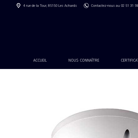
4 rue de la Tour, 85150 Les Achards
Contactez-nous au 02 51 31 5
ACCUEIL
NOUS CONNAÎTRE
CERTIFIC