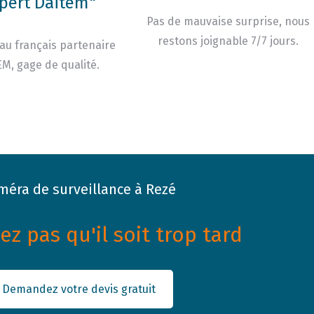
pert Daitem"
Pas de mauvaise surprise, nous
restons joignable 7/7 jours.
au français partenaire
M, gage de qualité.
méra de surveillance à Rezé
z pas qu'il soit trop tard
Demandez votre devis gratuit