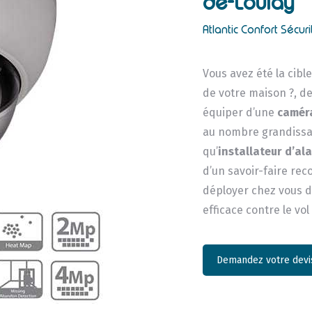
de-Loulay
Atlantic Confort Sécuri
Vous avez été la cibl
de votre maison ?, de
équiper d’une
caméra
au nombre grandissan
qu’
installateur d’al
d’un savoir-faire re
déployer chez vous de
efficace contre le vol
Demandez votre devis