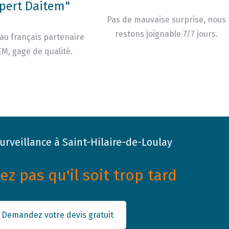
pert Daitem"
Pas de mauvaise surprise, nous
restons joignable 7/7 jours.
au français partenaire
M, gage de qualité.
rveillance à Saint-Hilaire-de-Loulay
z pas qu'il soit trop tard
Demandez votre devis gratuit