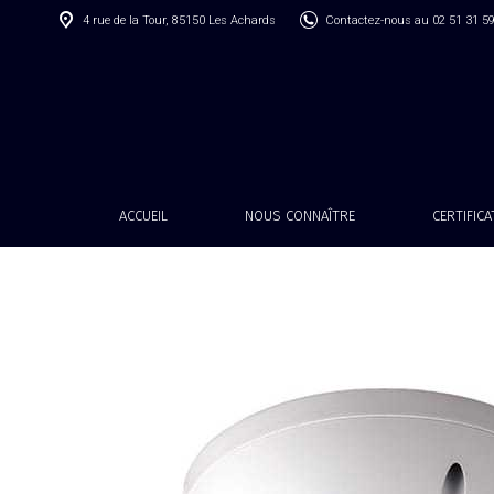
4 rue de la Tour, 85150 Les Achards
Contactez-nous au 02 51 31 5
ACCUEIL
NOUS CONNAÎTRE
CERTIFIC