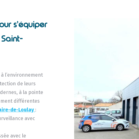
our s’équiper
Saint-
s à l’environnement
otection de leurs
dernes, à la pointe
mment différentes
laire-de-Loulay
:
urveillance avec
ssée avec le