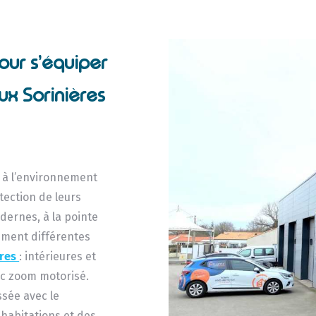
our s’équiper
ux Sorinières
s à l’environnement
otection de leurs
dernes, à la pointe
mment différentes
ères
: intérieures et
ec zoom motorisé.
ssée avec le
 habitations et des