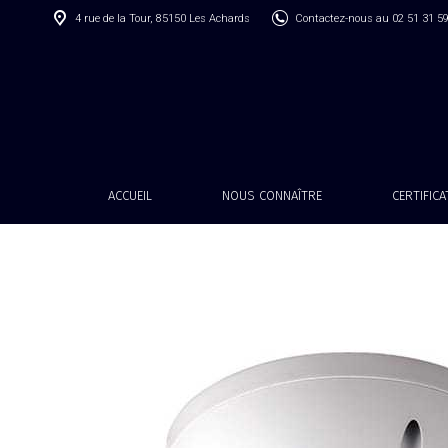
4 rue de la Tour, 85150 Les Achards
Contactez-nous au 02 51 31 5
ACCUEIL
NOUS CONNAÎTRE
CERTIFIC