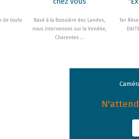
chez vous
"Ex
e de toute
Basé à la Boissière des Landes,
1er Rése
nous intervenons sur la Vendée,
DAITE
Charentes …
Caméra
N'attende