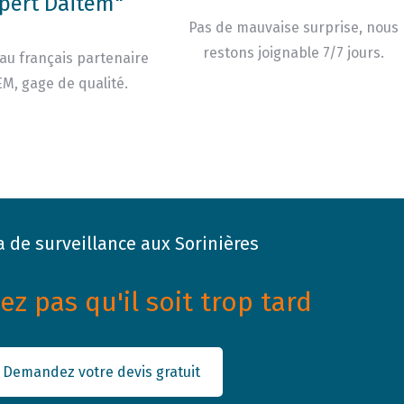
pert Daitem"
Pas de mauvaise surprise, nous
restons joignable 7/7 jours.
au français partenaire
M, gage de qualité.
 de surveillance aux Sorinières
z pas qu'il soit trop tard
Demandez votre devis gratuit