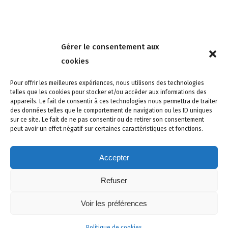
Nous contacter
Gérer le consentement aux
4 rue de la Tour 85150 Les Achards
cookies
Tél :
02 51 31 59 95
Pour offrir les meilleures expériences, nous utilisons des technologies
telles que les cookies pour stocker et/ou accéder aux informations des
appareils. Le fait de consentir à ces technologies nous permettra de traiter
des données telles que le comportement de navigation ou les ID uniques
sur ce site. Le fait de ne pas consentir ou de retirer son consentement
peut avoir un effet négatif sur certaines caractéristiques et fonctions.
Accepter
Refuser
Site créé avec soin par adcomvendee.fr -
Mentions légales -
Voir les préférences
Politique de confidentialité -
Politique de cookies