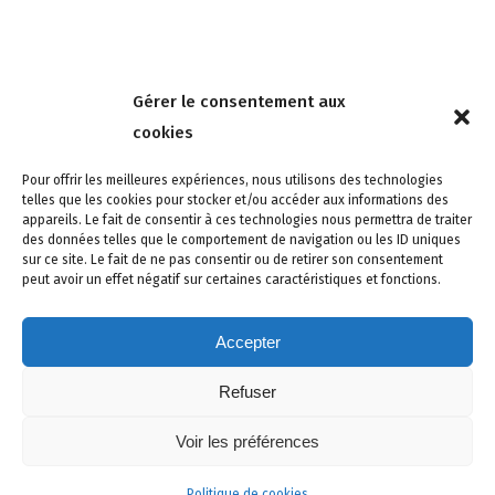
Nous contacter
Gérer le consentement aux
4 rue de la Tour 85150 Les Achards
cookies
Tél :
02 51 31 59 95
Pour offrir les meilleures expériences, nous utilisons des technologies
telles que les cookies pour stocker et/ou accéder aux informations des
appareils. Le fait de consentir à ces technologies nous permettra de traiter
des données telles que le comportement de navigation ou les ID uniques
sur ce site. Le fait de ne pas consentir ou de retirer son consentement
peut avoir un effet négatif sur certaines caractéristiques et fonctions.
Accepter
Refuser
Site créé avec soin par adcomvendee.fr -
Mentions légales -
Voir les préférences
Politique de confidentialité -
Politique de cookies