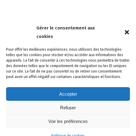
Nous contacter
Gérer le consentement aux
4 rue de la Tour 85150 Les Achards
cookies
Tél :
02 51 31 59 95
Pour offrir les meilleures expériences, nous utilisons des technologies
telles que les cookies pour stocker et/ou accéder aux informations des
appareils. Le fait de consentir à ces technologies nous permettra de traiter
des données telles que le comportement de navigation ou les ID uniques
sur ce site. Le fait de ne pas consentir ou de retirer son consentement
peut avoir un effet négatif sur certaines caractéristiques et fonctions.
Accepter
Refuser
Site créé avec soin par adcomvendee.fr -
Mentions légales -
Voir les préférences
Politique de confidentialité -
Politique de cookies