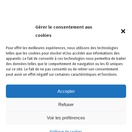
Nous contacter
Gérer le consentement aux
4 rue de la Tour 85150 Les Achards
cookies
Tél :
02 51 31 59 95
Pour offrir les meilleures expériences, nous utilisons des technologies
telles que les cookies pour stocker et/ou accéder aux informations des
appareils. Le fait de consentir à ces technologies nous permettra de traiter
des données telles que le comportement de navigation ou les ID uniques
sur ce site. Le fait de ne pas consentir ou de retirer son consentement
peut avoir un effet négatif sur certaines caractéristiques et fonctions.
Accepter
Refuser
Site créé avec soin par adcomvendee.fr -
Mentions légales -
Voir les préférences
Politique de confidentialité -
Politique de cookies