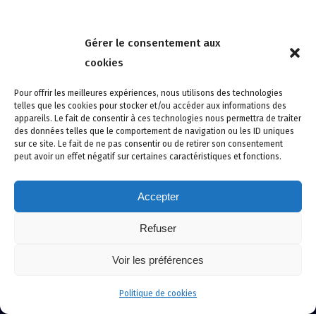
Nous contacter
Gérer le consentement aux
4 rue de la Tour 85150 Les Achards
cookies
Tél :
02 51 31 59 95
Pour offrir les meilleures expériences, nous utilisons des technologies
telles que les cookies pour stocker et/ou accéder aux informations des
appareils. Le fait de consentir à ces technologies nous permettra de traiter
des données telles que le comportement de navigation ou les ID uniques
sur ce site. Le fait de ne pas consentir ou de retirer son consentement
peut avoir un effet négatif sur certaines caractéristiques et fonctions.
Accepter
Refuser
Site créé avec soin par adcomvendee.fr -
Mentions légales -
Voir les préférences
Politique de confidentialité -
Politique de cookies
© Copyright 2024 Atlantic Confort Sécurité