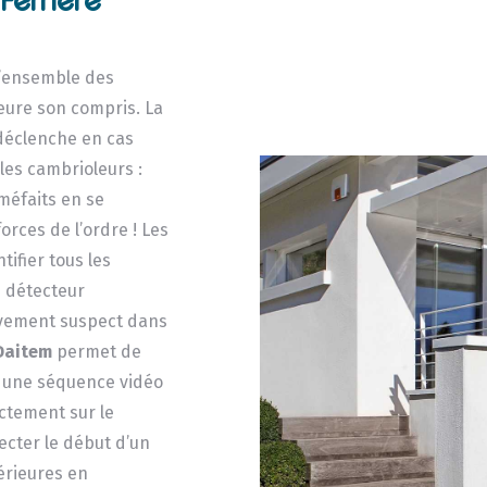
Ferrière
’ensemble des
eure son compris. La
 déclenche en cas
les cambrioleurs :
méfaits en se
orces de l’ordre ! Les
ifier tous les
e détecteur
uvement suspect dans
Daitem
permet de
re une séquence vidéo
ectement sur le
cter le début d’un
térieures en