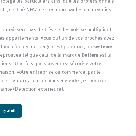
otège les particuliers ainsi que les professionnels
 fil, certifié NFA2p et reconnu par les compagnies
onnaissent pas de trêve et les vols se multiplient
les appartements. Vous ou l’un de vos proches avez
ictime d’un cambriolage c’est pourquoi, un
système
é éprouvée tel que celui de la marque
Daitem
est la
ions ! Une fois que vous aurez sécurisé votre
aison, votre entreprise ou commerce, par le
 ne craindrez plus de vous absenter, et pourrez
rainte (Détection extérieure).
 gratuit