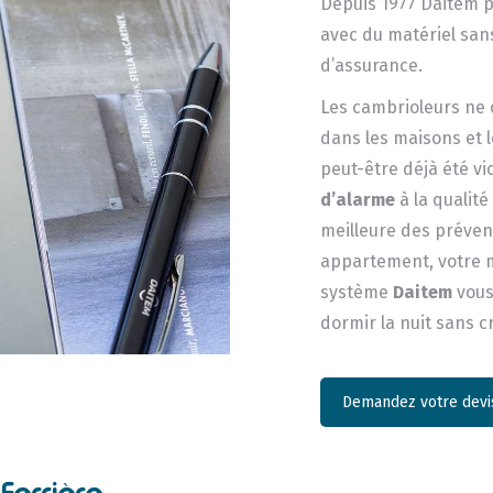
Depuis 1977 Daitem pr
avec du matériel sans
d’assurance.
Les cambrioleurs ne c
dans les maisons et 
peut-être déjà été v
d’alarme
à la qualit
meilleure des prévent
appartement, votre m
système
Daitem
vous
dormir la nuit sans c
Demandez votre devis