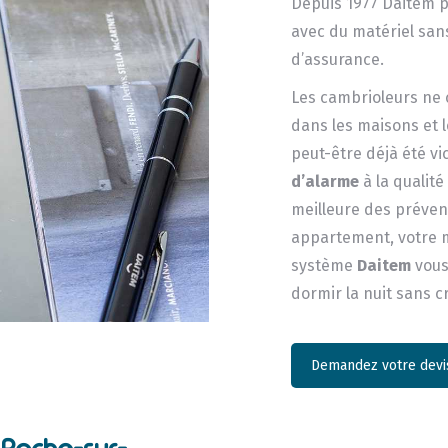
Depuis 1977 Daitem pr
avec du matériel sans
d’assurance.
Les cambrioleurs ne c
dans les maisons et 
peut-être déjà été v
d’alarme
à la qualit
meilleure des prévent
appartement, votre m
système
Daitem
vous
dormir la nuit sans c
Demandez votre devis