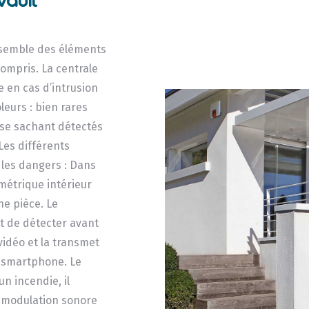
vault
semble des éléments
ompris. La centrale
e en cas d’intrusion
leurs : bien rares
 se sachant détectés
 Les différents
 les dangers : Dans
métrique intérieur
e pièce. Le
 de détecter avant
 vidéo et la transmet
e smartphone. Le
n incendie, il
n modulation sonore