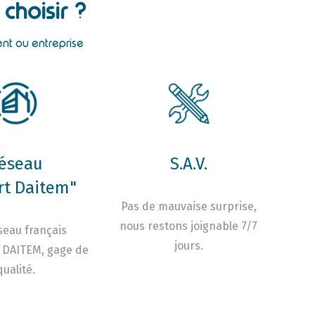
choisir ?
ent ou entreprise
éseau
S.A.V.
rt Daitem"
Pas de mauvaise surprise,
nous restons joignable 7/7
seau français
jours.
 DAITEM, gage de
qualité.