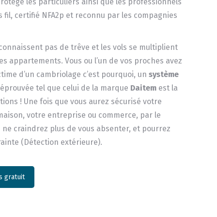
otège les particuliers ainsi que les professionnels
 fil, certifié NFA2p et reconnu par les compagnies
onnaissent pas de trêve et les vols se multiplient
les appartements. Vous ou l’un de vos proches avez
ictime d’un cambriolage c’est pourquoi, un
système
é éprouvée tel que celui de la marque
Daitem
est la
ions ! Une fois que vous aurez sécurisé votre
aison, votre entreprise ou commerce, par le
 ne craindrez plus de vous absenter, et pourrez
rainte (Détection extérieure).
 gratuit