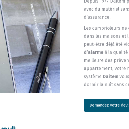
Depuis 1977 Daitem pr
avec du matériel sans
d’assurance.
Les cambrioleurs ne c
dans les maisons et 
peut-être déjà été v
d’alarme
à la qualit
meilleure des prévent
appartement, votre m
système
Daitem
vous
dormir la nuit sans c
Demandez votre devis