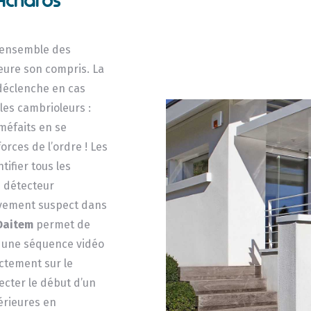
Achards
’ensemble des
eure son compris. La
 déclenche en cas
les cambrioleurs :
méfaits en se
orces de l’ordre ! Les
ifier tous les
e détecteur
uvement suspect dans
Daitem
permet de
re une séquence vidéo
ectement sur le
cter le début d’un
térieures en