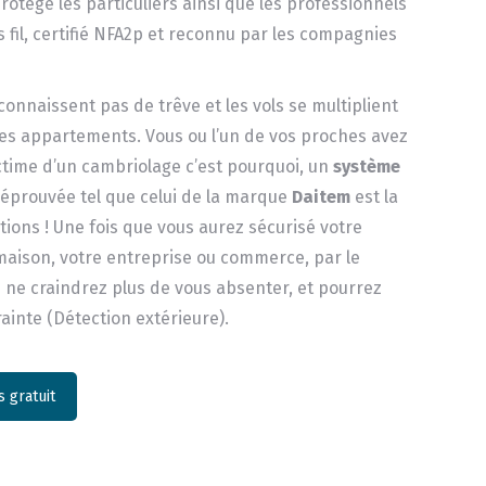
otège les particuliers ainsi que les professionnels
 fil, certifié NFA2p et reconnu par les compagnies
onnaissent pas de trêve et les vols se multiplient
les appartements. Vous ou l’un de vos proches avez
ictime d’un cambriolage c’est pourquoi, un
système
é éprouvée tel que celui de la marque
Daitem
est la
ions ! Une fois que vous aurez sécurisé votre
aison, votre entreprise ou commerce, par le
 ne craindrez plus de vous absenter, et pourrez
rainte (Détection extérieure).
 gratuit