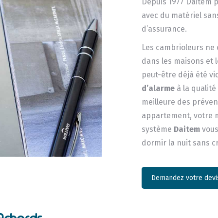
Depuis 1977 Daitem pr
avec du matériel sans
d’assurance.
Les cambrioleurs ne c
dans les maisons et 
peut-être déjà été v
d’alarme
à la qualit
meilleure des prévent
appartement, votre m
système
Daitem
vous
dormir la nuit sans c
Demandez votre devis