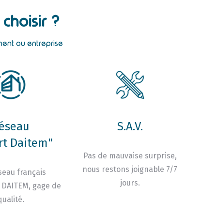
choisir ?
ment ou entreprise
éseau
S.A.V.
rt Daitem"
Pas de mauvaise surprise,
nous restons joignable 7/7
seau français
jours.
 DAITEM, gage de
qualité.