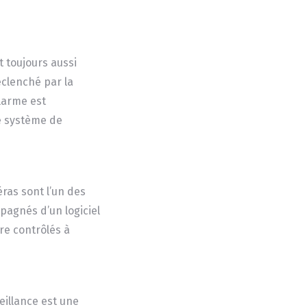
t toujours aussi
éclenché par la
alarme est
re système de
éras sont l’un des
pagnés d’un logiciel
re contrôlés à
eillance est une