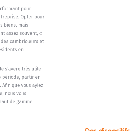
rformant pour
ntreprise. Opter pour
es biens, mais
ent assez souvent, «
ri des cambrioleurs et
résidents en
le s’avère très utile
période, partir en
 Afin que vous ayiez
ce, nous vous
é haut de gamme.