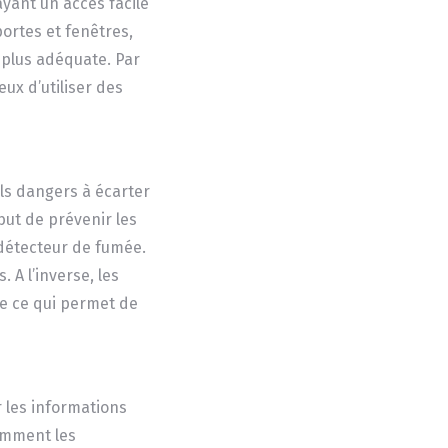
yant un accès facile
portes et fenêtres,
t plus adéquate. Par
eux d’utiliser des
uls dangers à écarter
but de prévenir les
n détecteur de fumée.
 A l’inverse, les
le ce qui permet de
r les informations
tamment les