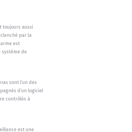
t toujours aussi
éclenché par la
alarme est
re système de
éras sont l’un des
pagnés d’un logiciel
re contrôlés à
eillance est une