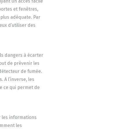
yant un accès facile
portes et fenêtres,
t plus adéquate. Par
eux d’utiliser des
uls dangers à écarter
but de prévenir les
n détecteur de fumée.
 A l’inverse, les
le ce qui permet de
r les informations
tamment les