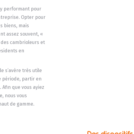
y performant pour
ntreprise. Opter pour
es biens, mais
ent assez souvent, «
ri des cambrioleurs et
résidents en
le s’avère très utile
période, partir en
 Afin que vous ayiez
ce, nous vous
é haut de gamme.