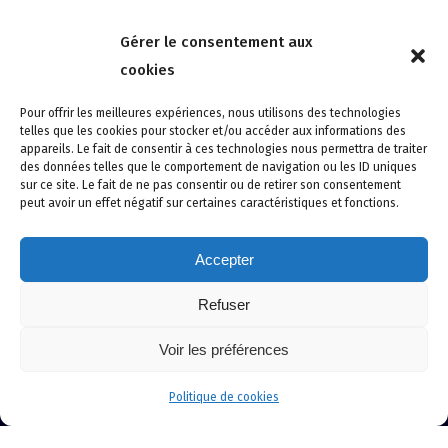
Nous contacter
Gérer le consentement aux
4 rue de la Tour 85150 Les Achards
cookies
Tél :
02 51 31 59 95
Pour offrir les meilleures expériences, nous utilisons des technologies
telles que les cookies pour stocker et/ou accéder aux informations des
appareils. Le fait de consentir à ces technologies nous permettra de traiter
des données telles que le comportement de navigation ou les ID uniques
sur ce site. Le fait de ne pas consentir ou de retirer son consentement
peut avoir un effet négatif sur certaines caractéristiques et fonctions.
Accepter
Refuser
Site créé avec soin par adcomvendee.fr -
Mentions légales -
Voir les préférences
Politique de confidentialité -
Politique de cookies
© Copyright 2024 Atlantic Confort Sécurité