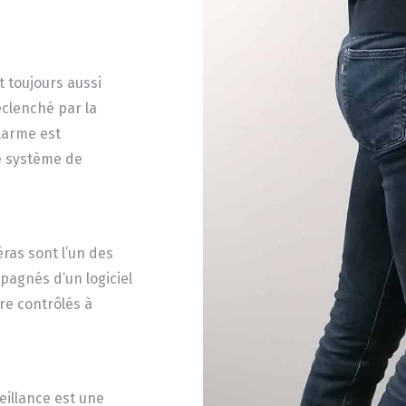
t toujours aussi
éclenché par la
alarme est
re système de
éras sont l’un des
pagnés d’un logiciel
re contrôlés à
eillance est une