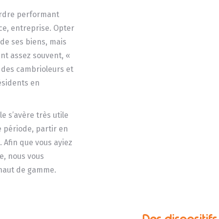
rdre performant
ce, entreprise. Opter
 de ses biens, mais
ent assez souvent, «
ri des cambrioleurs et
résidents en
le s’avère très utile
période, partir en
 Afin que vous ayiez
ce, nous vous
é haut de gamme.