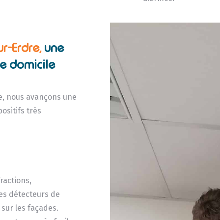
ur-Erdre,
une
de domicile
èle, nous avançons une
ositifs très
e
ractions,
les détecteurs de
sur les façades.