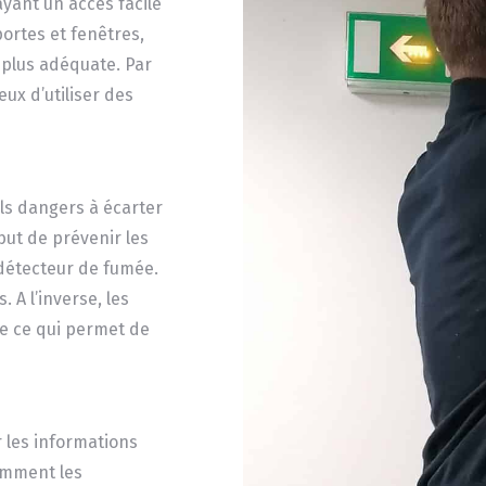
yant un accès facile
portes et fenêtres,
t plus adéquate. Par
eux d’utiliser des
uls dangers à écarter
but de prévenir les
n détecteur de fumée.
 A l’inverse, les
le ce qui permet de
r les informations
tamment les