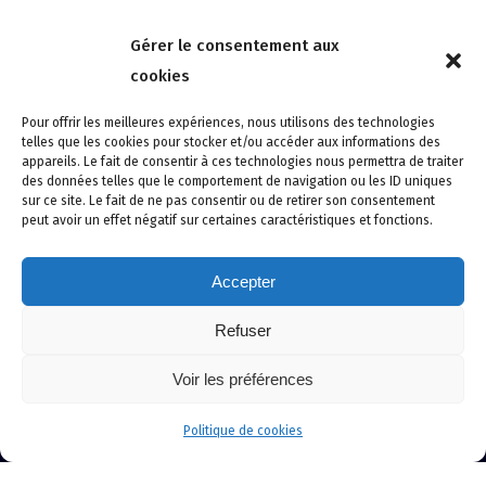
Nous contacter
Gérer le consentement aux
4 rue de la Tour 85150 Les Achards
cookies
Tél :
02 51 31 59 95
Pour offrir les meilleures expériences, nous utilisons des technologies
telles que les cookies pour stocker et/ou accéder aux informations des
appareils. Le fait de consentir à ces technologies nous permettra de traiter
des données telles que le comportement de navigation ou les ID uniques
sur ce site. Le fait de ne pas consentir ou de retirer son consentement
peut avoir un effet négatif sur certaines caractéristiques et fonctions.
Accepter
Refuser
Site créé avec soin par adcomvendee.fr -
Mentions légales -
Voir les préférences
Politique de confidentialité -
Politique de cookies
© Copyright 2024 Atlantic Confort Sécurité