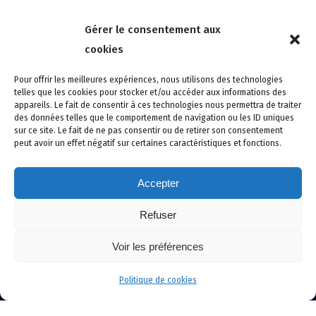
Nous contacter
Gérer le consentement aux
4 rue de la Tour 85150 Les Achards
cookies
Tél :
02 51 31 59 95
Pour offrir les meilleures expériences, nous utilisons des technologies
telles que les cookies pour stocker et/ou accéder aux informations des
appareils. Le fait de consentir à ces technologies nous permettra de traiter
des données telles que le comportement de navigation ou les ID uniques
sur ce site. Le fait de ne pas consentir ou de retirer son consentement
peut avoir un effet négatif sur certaines caractéristiques et fonctions.
Accepter
Refuser
Site créé avec soin par adcomvendee.fr -
Mentions légales -
Voir les préférences
Politique de confidentialité -
Politique de cookies
© Copyright 2024 Atlantic Confort Sécurité