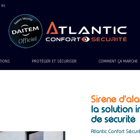
9 95
ATIONS
PROTÉGER ET SÉCURISER
COMMENT ÇA MARCHE
Sirène d’al
la solution
de sécurit
Atlantic Confort Sécuri