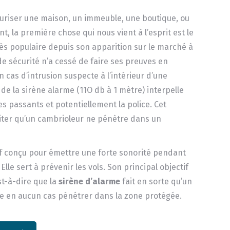
écuriser une maison, un immeuble, une boutique, ou
t, la première chose qui nous vient à l’esprit est le
ès populaire depuis son apparition sur le marché à
 de sécurité n’a cessé de faire ses preuves en
n cas d’intrusion suspecte à l’intérieur d’une
t de la sirène alarme (11O db à 1 mètre) interpelle
les passants et potentiellement la police. Cet
iter qu’un cambrioleur ne pénètre dans un
itif conçu pour émettre une forte sonorité pendant
lle sert à prévenir les vols. Son principal objectif
est-à-dire que la
sirène d’alarme
fait en sorte qu’un
e en aucun cas pénétrer dans la zone protégée.