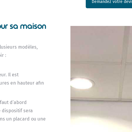
Demandez votre devis
ur sa maison
lusieurs modèles,
r :
ur. Il est
ures en hauteur afin
 faut d’abord
 dispositif sera
dans un placard ou une