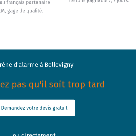
restons joignable 7/7 jours.
au français partenaire
M, gage de qualité.
irène d'alarme à Bellevigny
z pas qu'il soit trop tard
Demandez votre devis gratuit
ou directement