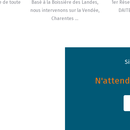
e de toute
Basé à la Boissière des Landes,
1er Rése
nous intervenons sur la Vendée,
DAITE
Charentes …
S
N'attende