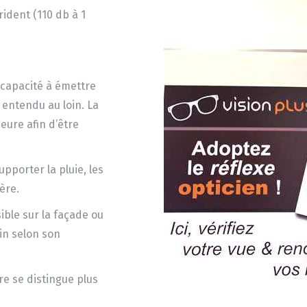
ident (110 db à 1
 capacité à émettre
e entendu au loin. La
eure afin d’être
pporter la pluie, les
ère.
sible sur la façade ou
in selon son
re se distingue plus