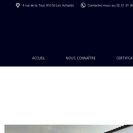
4 rue de la Tour, 85150 Les Achards
Contactez-nous au 02 51 31 5
ACCUEIL
NOUS CONNAÎTRE
CERTIFIC