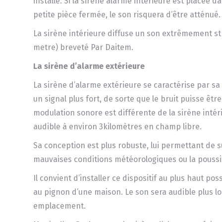
installé. Si la sirène alarme intérieure est placée 
petite pièce fermée, le son risquera d’être atténué.
La sirène intérieure diffuse un son extrêmement str
metre) breveté Par Daitem.
La sirène d’alarme extérieure
La sirène d’alarme extérieure se caractérise par sa
un signal plus fort, de sorte que le bruit puisse êtr
modulation sonore est différente de la sirène intéri
audible à environ 3kilomètres en champ libre.
Sa conception est plus robuste, lui permettant de su
mauvaises conditions météorologiques ou la poussi
Il convient d’installer ce dispositif au plus haut pos
au pignon d’une maison. Le son sera audible plus lo
emplacement.