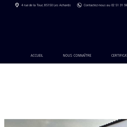
4 rue de la Tour, 85150 Les Achards
Contactez-nous au 02 51 31 5
ACCUEIL
NOUS CONNAÎTRE
CERTIFIC