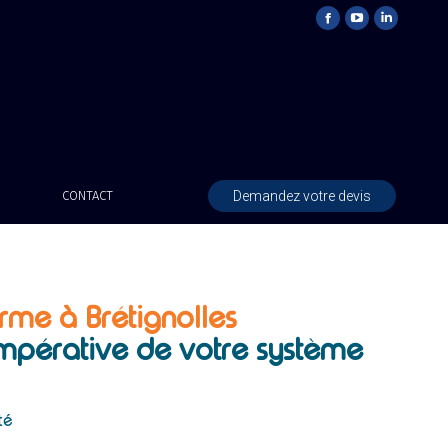
Demandez votre devis
CONTACT
arme à Brétignolles
 impérative de votre système
é
té