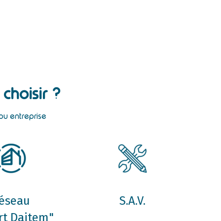
choisir ?
ou entreprise
éseau
S.A.V.
rt Daitem"