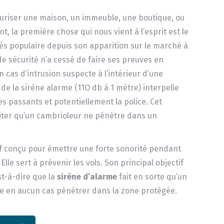
écuriser une maison, un immeuble, une boutique, ou
t, la première chose qui nous vient à l’esprit est le
ès populaire depuis son apparition sur le marché à
 de sécurité n’a cessé de faire ses preuves en
n cas d’intrusion suspecte à l’intérieur d’une
t de la sirène alarme (11O db à 1 mètre) interpelle
les passants et potentiellement la police. Cet
iter qu’un cambrioleur ne pénètre dans un
itif conçu pour émettre une forte sonorité pendant
lle sert à prévenir les vols. Son principal objectif
est-à-dire que la
sirène d’alarme
fait en sorte qu’un
e en aucun cas pénétrer dans la zone protégée.