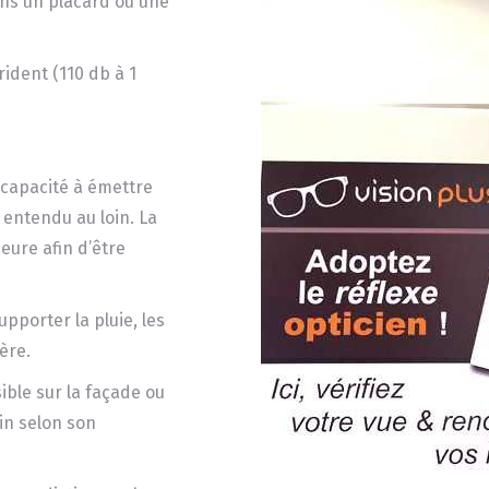
dans un placard ou une
ident (110 db à 1
 capacité à émettre
e entendu au loin. La
eure afin d’être
pporter la pluie, les
ère.
sible sur la façade ou
in selon son