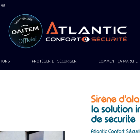
9 95
ATIONS
PROTÉGER ET SÉCURISER
COMMENT ÇA MARCHE
Sirène d’al
la solution
de sécurit
Atlantic Confort Sécuri