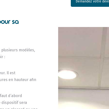
Demandez votre devis
pour sa
 plusieurs modèles,
r :
ur. Il est
ures en hauteur afin
 faut d’abord
 dispositif sera