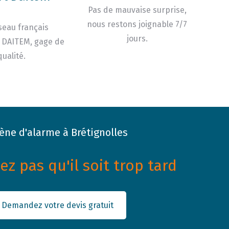
Pas de mauvaise surprise,
nous restons joignable 7/7
seau français
jours.
 DAITEM, gage de
qualité.
rène d'alarme à Brétignolles
z pas qu'il soit trop tard
Demandez votre devis gratuit