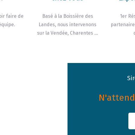
ir faire de
Basé à la Boissière des
1er Ré
équipe.
Landes, nous intervenons
partenaire
sur la Vendée, Charentes …
Si
N'attende