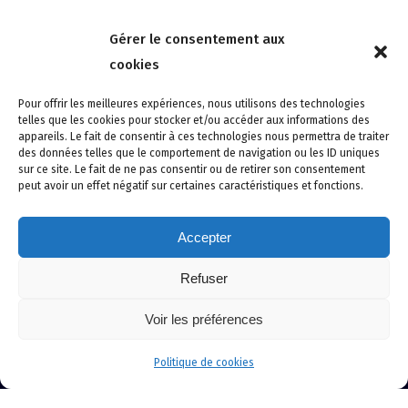
Nous contacter
Gérer le consentement aux
4 rue de la Tour 85150 Les Achards
cookies
Tél :
02 51 31 59 95
Pour offrir les meilleures expériences, nous utilisons des technologies
telles que les cookies pour stocker et/ou accéder aux informations des
appareils. Le fait de consentir à ces technologies nous permettra de traiter
des données telles que le comportement de navigation ou les ID uniques
sur ce site. Le fait de ne pas consentir ou de retirer son consentement
peut avoir un effet négatif sur certaines caractéristiques et fonctions.
Accepter
Refuser
Site créé avec soin par adcomvendee.fr -
Mentions légales -
Voir les préférences
Politique de confidentialité -
Politique de cookies
© Copyright 2024 Atlantic Confort Sécurité