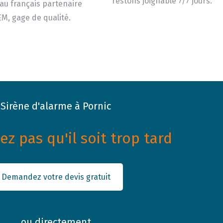
restons joignable 7/7 jours.
au français partenaire
M, gage de qualité.
Sirène d'alarme à Pornic
z pas qu'il soit trop tard
Demandez votre devis gratuit
ou directement