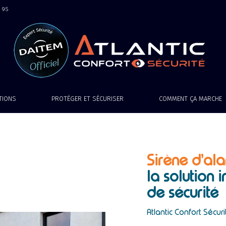
9 95
ATIONS
PROTÉGER ET SÉCURISER
COMMENT ÇA MARCHE
Sirène d’al
la solution
de sécurit
Atlantic Confort Sécuri