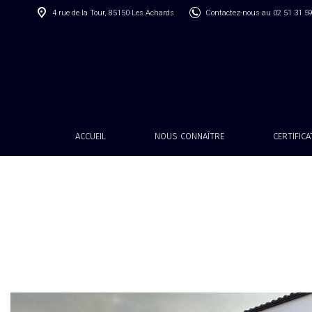
4 rue de la Tour, 85150 Les Achards
Contactez-nous au 02 51 31 5
ACCUEIL
NOUS CONNAÎTRE
CERTIFIC