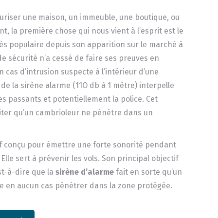
écuriser une maison, un immeuble, une boutique, ou
t, la première chose qui nous vient à l’esprit est le
ès populaire depuis son apparition sur le marché à
 de sécurité n’a cessé de faire ses preuves en
n cas d’intrusion suspecte à l’intérieur d’une
t de la sirène alarme (11O db à 1 mètre) interpelle
les passants et potentiellement la police. Cet
iter qu’un cambrioleur ne pénètre dans un
itif conçu pour émettre une forte sonorité pendant
lle sert à prévenir les vols. Son principal objectif
est-à-dire que la
sirène d’alarme
fait en sorte qu’un
e en aucun cas pénétrer dans la zone protégée.