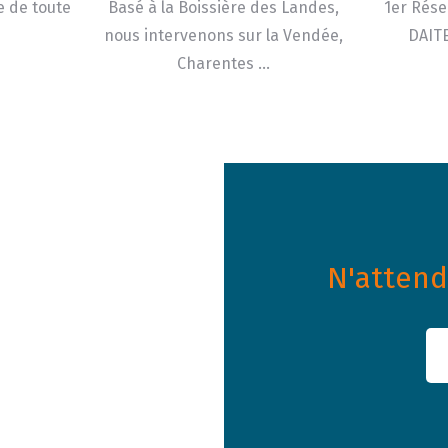
e de toute
Basé à la Boissière des Landes,
1er Rése
nous intervenons sur la Vendée,
DAITE
Charentes …
N'attende