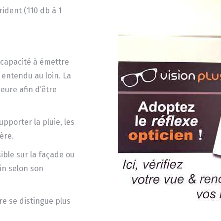
ident (110 db à 1
 capacité à émettre
e entendu au loin. La
eure afin d’être
pporter la pluie, les
ère.
sible sur la façade ou
in selon son
re se distingue plus