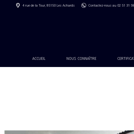
4 rue de la Tour, 85150 Les Achards
Contactez-nous au 02 51 31 5
ACCUEIL
NOUS CONNAÎTRE
CERTIFIC