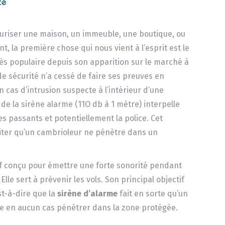
té
écuriser une maison, un immeuble, une boutique, ou
t, la première chose qui nous vient à l’esprit est le
ès populaire depuis son apparition sur le marché à
 de sécurité n’a cessé de faire ses preuves en
n cas d’intrusion suspecte à l’intérieur d’une
t de la sirène alarme (11O db à 1 mètre) interpelle
les passants et potentiellement la police. Cet
iter qu’un cambrioleur ne pénètre dans un
itif conçu pour émettre une forte sonorité pendant
lle sert à prévenir les vols. Son principal objectif
est-à-dire que la
sirène d’alarme
fait en sorte qu’un
e en aucun cas pénétrer dans la zone protégée.