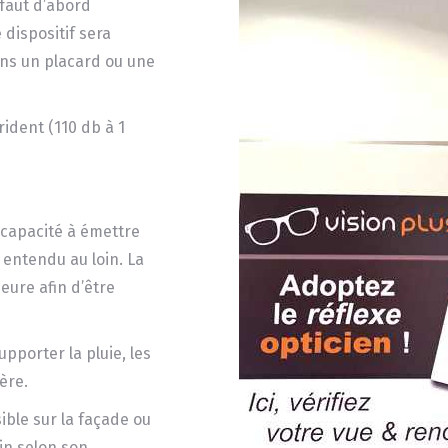
 faut d’abord
 dispositif sera
dans un placard ou une
ident (110 db à 1
 capacité à émettre
e entendu au loin. La
eure afin d’être
pporter la pluie, les
ère.
sible sur la façade ou
in selon son