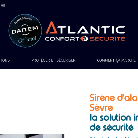
9 95
ATIONS
PROTÉGER ET SÉCURISER
COMMENT ÇA MARCHE
Sirène d’ala
Sèvre
la solution
de sécurit