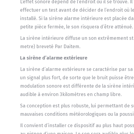
L’effet sonore dépend de l’endroit où il se trouve. Il
effectuer un test avant de décider de l’endroit où le
installé. Si la sirène alarme intérieure est placée 
petite pièce fermée, le son risquera d’être atténué.
La sirène intérieure diffuse un son extrêmement str
metre) breveté Par Daitem.
La sirène d’alarme extérieure
La sirène d’alarme extérieure se caractérise par sa
un signal plus fort, de sorte que le bruit puisse êtr
modulation sonore est différente de la sirène intéri
audible à environ 3kilomètres en champ libre.
Sa conception est plus robuste, lui permettant de su
mauvaises conditions météorologiques ou la poussi
Il convient d’installer ce dispositif au plus haut pos
au pignon d’une maison. Le son sera audible plus lo