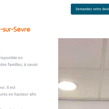
Demandez votre devis
t-sur-Sèvre
disponible en
des familles, à savoir
ur. Il est
ures en hauteur afin