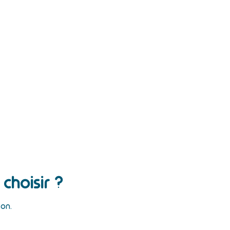
choisir ?
son.