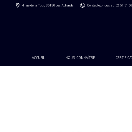
4 rue de la Tour, 85150 Les Achards
Contactez-nous au 02 51 31 5
ACCUEIL
NOUS CONNAÎTRE
CERTIFIC