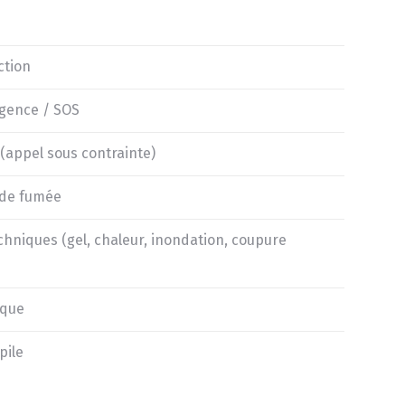
ction
rgence / SOS
(appel sous contrainte)
 de fumée
hniques (gel, chaleur, inondation, coupure
ique
pile