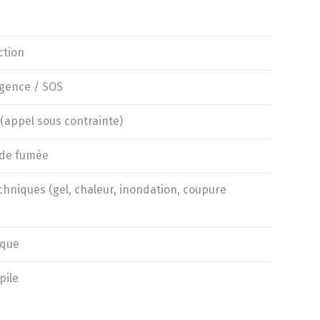
ction
rgence / SOS
(appel sous contrainte)
 de fumée
hniques (gel, chaleur, inondation, coupure
ique
pile