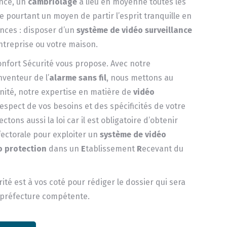
ance, un
cambriolage
a lieu en moyenne toutes les
te pourtant un moyen de partir l’esprit tranquille en
nces : disposer d’un
système de vidéo surveillance
ntreprise ou votre maison.
Confort Sécurité vous propose. Avec notre
nventeur de l’
alarme sans fil
, nous mettons au
énité, notre expertise en matière de
vidéo
respect de vos besoins et des spécificités de votre
ctons aussi la loi car il est obligatoire d’obtenir
fectorale pour exploiter un
système de vidéo
o protection
dans un
E
tablissement
R
ecevant du
rité est à vos coté pour rédiger le dossier qui sera
a préfecture compétente.