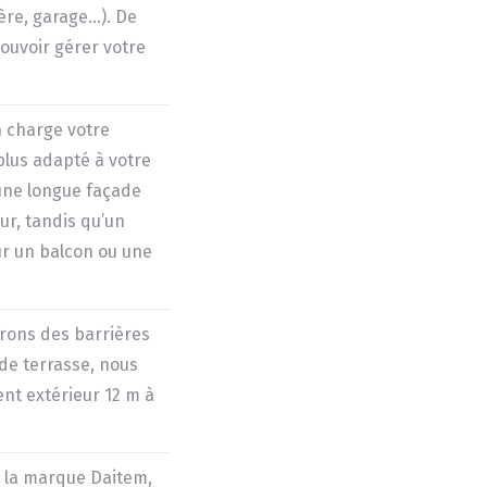
ère, garage…). De
pouvoir gérer votre
 charge votre
plus adapté à votre
 une longue façade
r, tandis qu’un
ur un balcon ou une
erons des barrières
de terrasse, nous
nt extérieur 12 m à
 la marque Daitem,