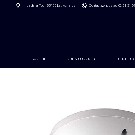
4 rue de la Tour, 85150 Les Achards
Contactez-nous au 02 51 31 5
ACCUEIL
NOUS CONNAÎTRE
CERTIFIC