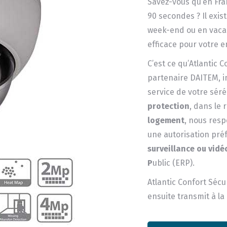
Savez-vous qu’en Fr
90 secondes ? Il exis
week-end ou en vaca
efficace pour votre e
C’est ce qu’Atlantic 
partenaire DAITEM, i
service de votre sér
protection
, dans le 
logement
, nous respe
une autorisation pré
surveillance ou vidé
P
ublic (ERP).
Atlantic Confort Sécu
ensuite transmit à l